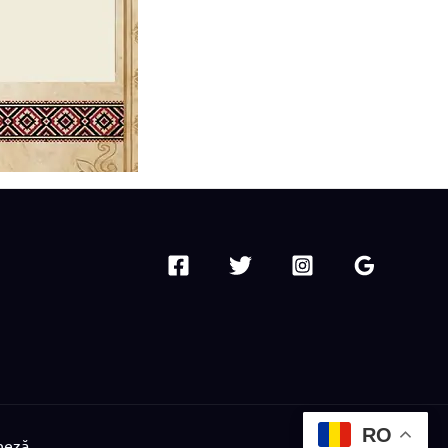
RO
neză