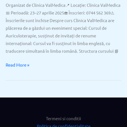
Organizat de Clinica ValMedica📍 Locație: Clinica ValMedica
📅 Perioadă: 23–27 aprilie 2025☎️ Înscrieri: 0744 562 369⚠️
Înscrierile sunt închise Despre curs Clinica ValMedica are
plăcerea de a găzdui un eveniment special: Cursul de
Auriculoterapie, susținut de invitați de renume
internațional: Cursul va fi susținut în limba engleză, cu
traducere simultană în limba română. Structura cursului 📘
Read More »
Termeni si conditii
Politica de confidentialitate