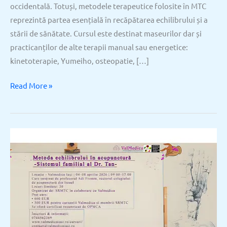
occidentală. Totuși, metodele terapeutice folosite în MTC
reprezintă partea esențială în recăpătarea echilibrului și a
stării de sănătate. Cursul este destinat maseurilor dar și
practicanților de alte terapii manual sau energetice:
kinetoterapie, Yumeiho, osteopatie, […]
Read More »
Metoda
echilibrului
în
acupunctură