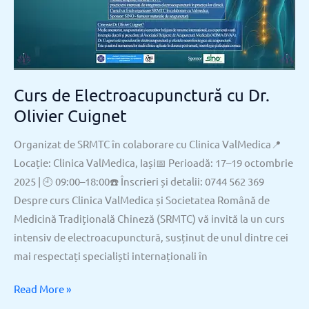
Olivier
Cuignet
Curs de Electroacupunctură cu Dr.
Olivier Cuignet
Organizat de SRMTC în colaborare cu Clinica ValMedica📍
Locație: Clinica ValMedica, Iași📅 Perioadă: 17–19 octombrie
2025 | 🕘 09:00–18:00☎️ Înscrieri și detalii: 0744 562 369
Despre curs Clinica ValMedica și Societatea Română de
Medicină Tradițională Chineză (SRMTC) vă invită la un curs
intensiv de electroacupunctură, susținut de unul dintre cei
mai respectați specialiști internaționali în
Read More »