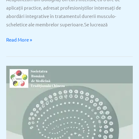
aplicații practice, adresat profesioniștilor interesați de
abordări integrative în tratamentul durerii musculo-
scheletice ale membrelor superioare.Se lucrează
Read More »
Seminar
de
Acupunctură
a
Scalpului