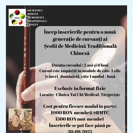
Înscrieri
Deschise
–
Școala
de
Medicină
Tradițională
Chineză