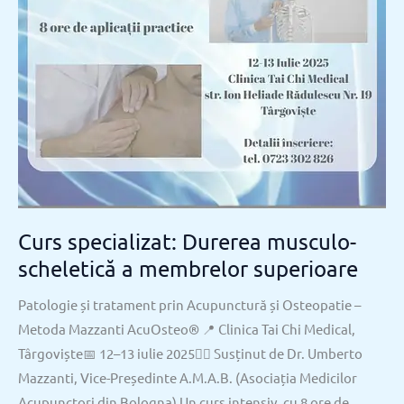
Curs specializat: Durerea musculo-
scheletică a membrelor superioare
Patologie și tratament prin Acupunctură și Osteopatie –
Metoda Mazzanti AcuOsteo® 📍 Clinica Tai Chi Medical,
Târgoviște📅 12–13 iulie 2025👨‍⚕️ Susținut de Dr. Umberto
Mazzanti, Vice-Președinte A.M.A.B. (Asociația Medicilor
Acupunctori din Bologna) Un curs intensiv, cu 8 ore de