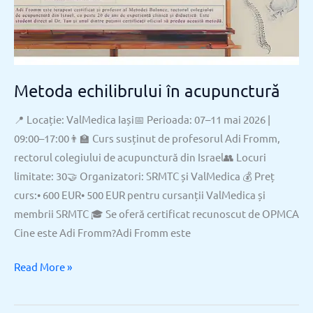
Metoda echilibrului în acupunctură
📍 Locație: ValMedica Iași📅 Perioada: 07–11 mai 2026 |
09:00–17:00👨‍🏫 Curs susținut de profesorul Adi Fromm,
rectorul colegiului de acupunctură din Israel👥 Locuri
limitate: 30🤝 Organizatori: SRMTC și ValMedica 💰 Preț
curs:• 600 EUR• 500 EUR pentru cursanții ValMedica și
membrii SRMTC 🎓 Se oferă certificat recunoscut de OPMCA
Cine este Adi Fromm?Adi Fromm este
Read More »