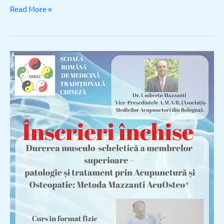
Read More »
Curs
specializat:
Durerea
musculo-
scheletică
a
membrelor
superioare