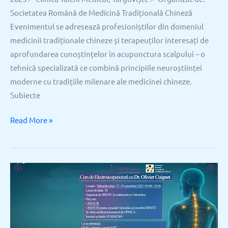
Societatea Română de Medicină Tradițională Chineză
Evenimentul se adresează profesioniștilor din domeniul
medicinii tradiționale chineze și terapeuților interesați de
aprofundarea cunoștințelor în acupunctura scalpului – o
tehnică specializată ce combină principiile neuroștiinței
moderne cu tradițiile milenare ale medicinei chineze.
Subiecte
Read More »
Curs
de
Electroacupunctură
cu
Dr.