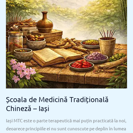
Chineză
–
Iași
Școala de Medicină Tradițională
Chineză – Iași
Iași MTC este o parte terapeutică mai puțin practicată la noi,
deoarece principiile ei nu sunt cunoscute pe deplin în lumea